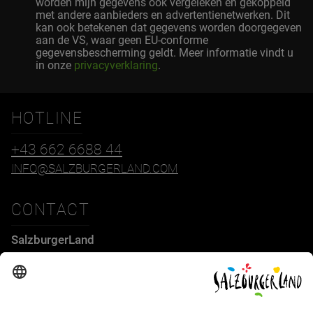
worden mijn gegevens ook vergeleken en gekoppeld
met andere aanbieders en advertentienetwerken. Dit
kan ook betekenen dat gegevens worden doorgegeven
aan de VS, waar geen EU-conforme
gegevensbescherming geldt. Meer informatie vindt u
in onze
privacyverklaring
.
HOTLINE
+43 662 6688 44
INFO@SALZBURGERLAND.COM
CONTACT
SalzburgerLand
Tourismus GmbH
Wiener Bundesstraße 23
5300 Hallwang