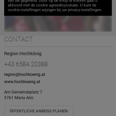
van uw gegevens. Door op de knop te klikken gaat u
VIDEO LADEN
akkoord met de cookie agreedtoyoutube. U kunt de
cookie-instellingen wijzigen bij uw privacy-instellingen.
CONTACT
Region Hochkönig
+43 6584 20388
region@hochkoenig.at
www.hochkoenig.at
Am Gemeindeplatz 7
5761 Maria Alm
ÖFFENTLICHE ANREISE PLANEN