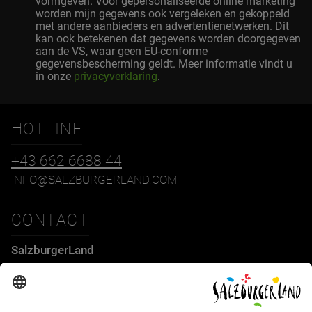
vormgeven. Voor gepersonaliseerde online marketing
worden mijn gegevens ook vergeleken en gekoppeld
met andere aanbieders en advertentienetwerken. Dit
kan ook betekenen dat gegevens worden doorgegeven
aan de VS, waar geen EU-conforme
gegevensbescherming geldt. Meer informatie vindt u
in onze
privacyverklaring
.
HOTLINE
+43 662 6688 44
INFO@SALZBURGERLAND.COM
CONTACT
SalzburgerLand
Tourismus GmbH
Wiener Bundesstraße 23