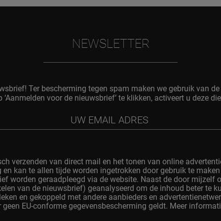
NEWSLETTER
uwsbrief! Ter bescherming tegen spam maken we gebruik van de 
p ‘Aanmelden voor de nieuwsbrief’ te klikken, activeert u deze d
sch verzenden van direct mail en het tonen van online advertent
ig en kan te allen tijde worden ingetrokken door gebruik te maken
ef worden geraadpleegd via de website. Naast de door mijzelf
ikelen van de nieuwsbrief) geanalyseerd om de inhoud beter te 
eken en gekoppeld met andere aanbieders en advertentienetwer
 geen EU-conforme gegevensbescherming geldt. Meer informatie