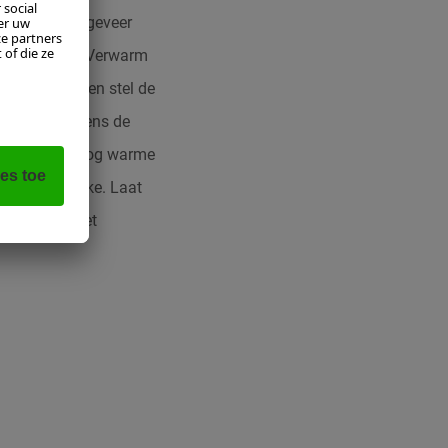
ervolgens ongeveer
n scherp mes. Verwarm
de basis af en stel de
Smelt vervolgens de
t. Giet al het nog warme
l noodzakelijke. Laat
en serveer met