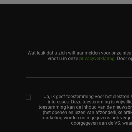
Wat leuk dat u zich wilt aanmelden voor onze nie
vindt u in onze
privacyverklaring
. Door o
Uw
Email
Adres
Ja, ik geef toestemming voor het elektroni
interesses. Deze toestemming is vrijwill
toestemming kan de inhoud van de nieuwsbri
(het openen en lezen van afzonderlijke art
marketing worden mijn gegevens ook vergel
doorgegeven aan de VS, waar