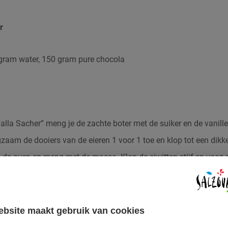
r
 gram water, 150 gram pure chocola
alla Sacher” meng je de zachte boter met de suiker en de vanill
gzaam de dooiers van de eieren 1 voor 1 toe en klop tot een dik
de oven en meng met de massa. Klop de eiwitten stijf en voeg de 
stevig en glanzend is. Voeg de eiwitten toe aan de eierdooierma
ten met een pollepel.
artvorm met boter en bloem tot de rand in. Giet de massa in de