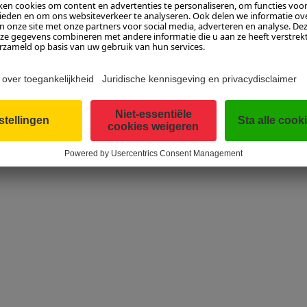
en op 170 graden gedurende 55 tot 60 minuten. Laat de taart v
wijder het blik en snijd de taart horizontaal doormidden met ee
jes, meng het tot een homogeen mengsel, dek beide schijven van 
Bestrijk de randen met de jam en laat deze een beetje drogen. 
arie en doe er boter in. Blijf roeren tot je een dik glazuur krijg
) glazuur in één keer en spatel op de randen slechts het minimaa
uren drogen, tot het glazuur goed uitgehard is. Snijd in plakjes 