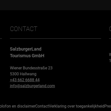
CONTACT
SalzburgerLand
W
Tourismus GmbH
1
Wiener Bundesstraße 23
5300 Hallwang
+43 662 6688 44
info@salzburgerland.com
olofon en disclaimer
Contact
Verklaring over toegankelijkheid
Pre