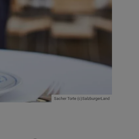
Sacher Torte (c)SalzburgerLand