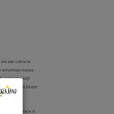
e om een créme te
ke schuimige massa.
suiker toe, blijf
ssa, zeef er de bloem
 vorm en bak deze in