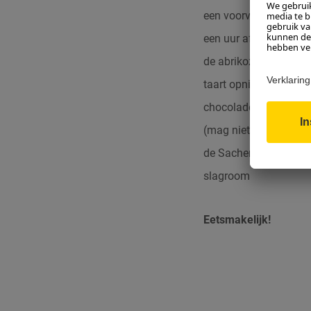
een voorverwarmde ov
een uur afkoelen. Ver
de abrikozenjam licht
taart opnieuw samen. 
chocolade in een bain-m
(mag niet te heet zijn
de Sacher cake enkele 
slagroom
Eetsmakelijk!