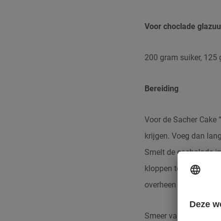
Voor choclade glazuu
200 gram suiker, 125
Bereiding
Voor de Sacher Cake “
krijgen. Voeg dan lan
Smelt de cocholade in 
kloppen tot de massa 
overheen en roer zach
Smeer van de ronde ta