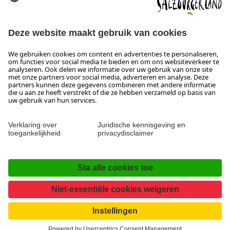
Wiener Bundesstraße 23
5300 Hallwang
+43 662 6688 44
info@salzburgerland.com
OPENINGSTIJDEN
Wij zijn van maandag tot donderdag van 8:00 - 17:30 en op
vrijdag 8:00 - 17:00 bereikbaar.
Colofon en disclaimer
Contact
Verklaring over toegankelijkheid
Press
Facebook
YouTube
Instagram
TikTok
Pinterest
LinkedIn
WhatsApp