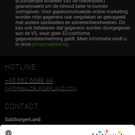
afzonderlijke artikelen van de nieuwsbrief)
geanalyseerd om de inhoud beter te kunnen
vormgeven. Voor gepersonaliseerde online marketing
worden mijn gegevens ook vergeleken en gekoppeld
met andere aanbieders en advertentienetwerken. Dit
kan ook betekenen dat gegevens worden doorgegeven
aan de VS, waar geen EU-conforme
gegevensbescherming geldt. Meer informatie vindt u
in onze
privacyverklaring
.
HOTLINE
+43 662 6688 44
INFO@SALZBURGERLAND.COM
CONTACT
SalzburgerLand
Tourismus GmbH