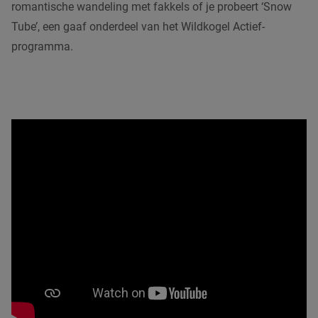
romantische wandeling met fakkels of je probeert ‘Snow
Tube’, een gaaf onderdeel van het Wildkogel Actief-
programma.