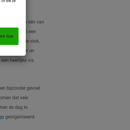
 de oever van één van
ever staand in een
 liever met de stok,
ters aan beken en
een heerlijke vis.
en bijzonder gevoel
nomen dat vele
nen de dag te
en
georganiseerd.