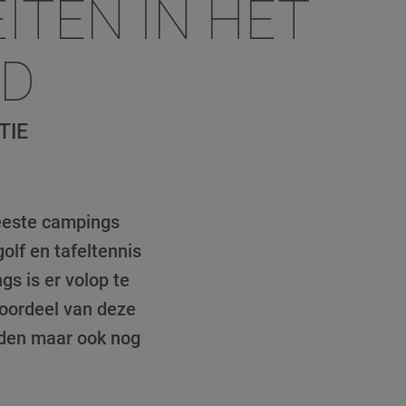
ITEN IN HET
ND
TIE
meeste campings
olf en tafeltennis
gs is er volop te
voordeel van deze
inden maar ook nog