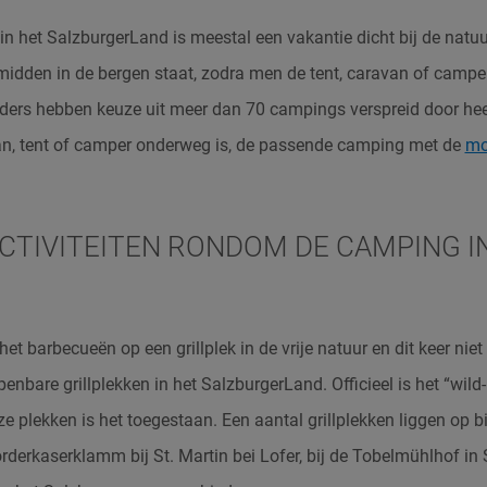
n het SalzburgerLand is meestal een vakantie dicht bij de natu
midden in de bergen staat, zodra men de tent,
caravan
of camper
ders hebben keuze uit meer dan 70 campings verspreid door he
n, tent of camper onderweg is, de passende camping met de
mo
ACTIVITEITEN RONDOM DE CAMPING I
 het barbecueën op een grillplek in de vrije natuur en dit keer nie
enbare grillplekken in het SalzburgerLand.
Officieel is het “wil
e plekken is het toegestaan. Een aantal grillplekken liggen op 
rderkaserklamm bij St. Martin bei Lofer, bij de Tobelmühlhof in