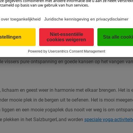
ds op de barbecue beter dan een zelf gevangen vis? Zittend aan
van het kabbelend water, het ontwaken van de natuur. Of toch li
beek en bijna meditatief de lijn met kunstaas werpen? Of men nu
hengel vist, de tientallen meren, visvijvers en honderden kilome
lle vissers pure ontspanning en goede kansen op het vangen van 
lichaam en geest weer in harmonie met elkaar brengen. Het is e
der mooie plek in de bergen uit te oefenen. Het is mooi meege
 liggen en een mooie yogaplek dus nooit ver weg is om ontspan
 plekken in het SalzburgerLand worden
speciale yoga-activiteit