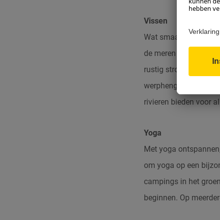
Vissen
Wat smaakt er ’s avon
de meren en genieten 
rustig stromende berg
werphengel of vliegvis
rivieren bieden voor a
Yoga
Met yoga ontspannen, 
om yoga op een bijzon
campings in het groen
beginnen.
Op meerdere