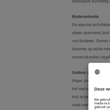
natuurpark Buchberg 
Kinderanimatie
De speciale
activiteit
alleen spannend, leuk
van kinderen.
Samen m
klimmen op echte rot
zomervakanties uitgeb
Outdoor activiteiten 
Hoger, sneller, verder,
het niet extreem genoe
kick
te beleven. Het maa
vindt men overal.