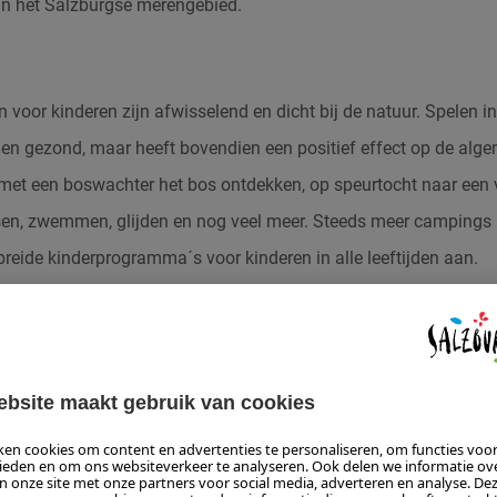
in het Salzburgse merengebied.
en voor kinderen
zijn afwisselend en dicht bij de natuur. Spelen in
 en gezond, maar heeft bovendien een positief effect op de alg
et een boswachter het bos ontdekken, op speurtocht naar een 
sen, zwemmen, glijden en nog veel meer. Steeds meer campings
reide kinderprogramma´s voor kinderen in alle leeftijden aan.
voor adrenaline-junkies
 dieper en dat het liefst tegelijkertijd! Voor adrenaline-junkies en
g zijn. Gelukkig zijn er in het SalzburgerLand volop
mogelijkhed
kt niet uit of dat in het water, in de lucht in de bergen of in het