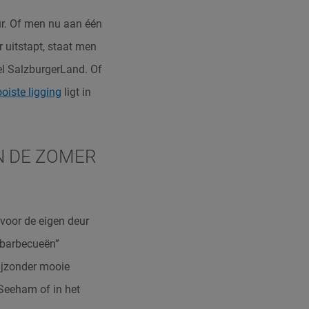
ur. Of men nu aan één
 uitstapt, staat men
el SalzburgerLand. Of
oiste ligging
ligt in
N DE ZOMER
t voor de eigen deur
d-barbecueën”
bijzonder mooie
 Seeham of in het