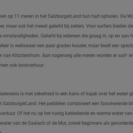
nnen op 11 meren in het SalzburgerLand hun hart ophalen. De Wo
er, maar ook het meest geliefd bij zeilers. Voor surfers bieden 
 omstandigheden. Geliefd bij iedereen die graag in, op en aan he
 Meer is weliswaar een paar graden kouder, maar biedt een spect
jer van Kitzsteinhorn. Aan nagenoeg alle meren worden er surf- en
men ook bootverhuur.
elevenis is met zekerheid in een kano of kajak over het water g
het SalzburgerLand. Het peddelen combineert een fascinerende bl
vontuur.
Of het nu op het rustig kabbelende en warme water van 
 water van de Saalach of de Mur, zowel beginners als gevorder
.