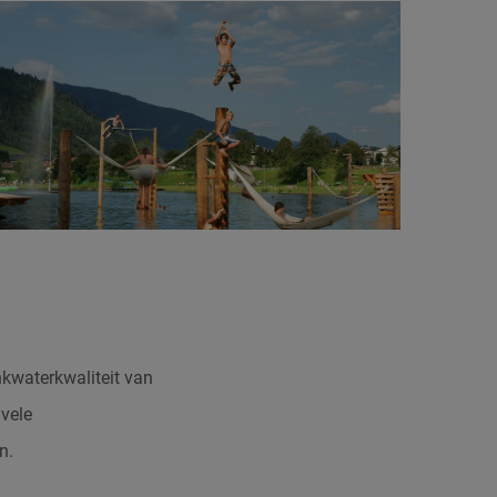
nkwaterkwaliteit van
vele
n.