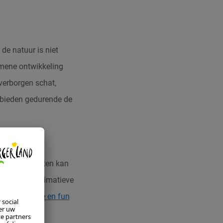
 de natuur is niet
emene ontwikkeling
verborgen schat,
 bieden gedurende de
 funsport-fanaten kan
en om de ultimatieve
 dal is –
actie en fun