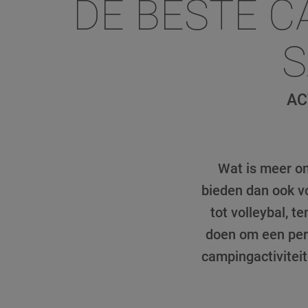
DE BESTE C
S
AC
Wat is meer on
bieden dan ook vo
tot volleybal, t
doen om een perf
campingactiviteit