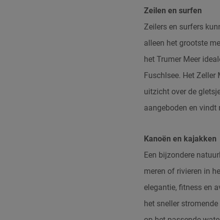
Zeilen en surfen
Zeilers en surfers ku
alleen het grootste me
het Trumer Meer ideale
Fuschlsee. Het Zeller
uitzicht over de glets
aangeboden en vindt 
Kanoën en kajakken
Een bijzondere natuurb
meren of rivieren in 
elegantie, fitness en a
het sneller stromende
op het passende water