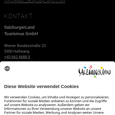
INFO@SALZBURGERLAND.COM
KONTAKT
SalzburgerLand
Tourismus GmbH
Wiener Bundesstraße 23
5300 Hallwang
+43 662 6688 0
info@salzburgerland.com
ÖFFNUNGSZEITEN
Wir freuen uns auf Ihre Anfrage!
Gerne stehen wir Ihnen von Montag bis Donnerstag von 08:00
bis 17:30 Uhr und am Freitag von 08:00 bis 17:00 Uhr zur
Verfügung.