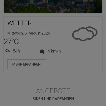
WETTER
Mittwoch, 5. August 2026
27
°
C
Luftfeuchtigkeit: 54%
Windgeschwindigkeit: 
54%
4 km/h
MEHR ERFAHREN
ANGEBOTE
BIKEN UND RADFAHREN