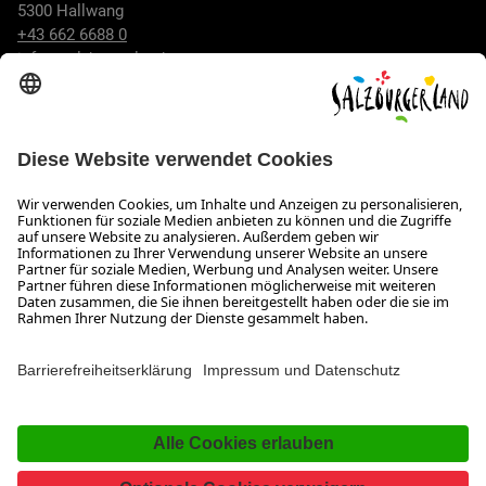
5300 Hallwang
+43 662 6688 0
info@salzburgerland.com
ÖFFNUNGSZEITEN
Wir freuen uns auf Ihre Anfrage!
Gerne stehen wir Ihnen von Montag bis Donnerstag von 08:00
bis 17:30 Uhr und am Freitag von 08:00 bis 17:00 Uhr zur
Verfügung.
Impressum und Datenschutz
Kontakt
Barrierefreiheitserklärung
Das Unternehmen
Jobs
Meeting- und Kongresslocations
Partner
Newsroom (B2B)
Presse