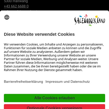
5300 Hallwang
+43 662 6688 0
info@salzburgerland.com
ÖFFNUNGSZEITEN
Wir freuen uns auf Ihre Anfrage!
Gerne stehen wir Ihnen von Montag bis Donnerstag von 08:00
bis 17:30 Uhr und am Freitag von 08:00 bis 17:00 Uhr zur
Verfügung.
Impressum und Datenschutz
Kontakt
Barrierefreiheitserklärung
Das Unternehmen
Jobs
Meeting- und Kongresslocations
Partner
Newsroom (B2B)
Presse
Facebook
YouTube
SalzburgerLand
Instagram
TikTok
Pinterest
LinkedIn
WhatsApp