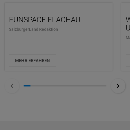
FUNSPACE FLACHAU
U
SalzburgerLand Redaktion
Ma
MEHR ERFAHREN